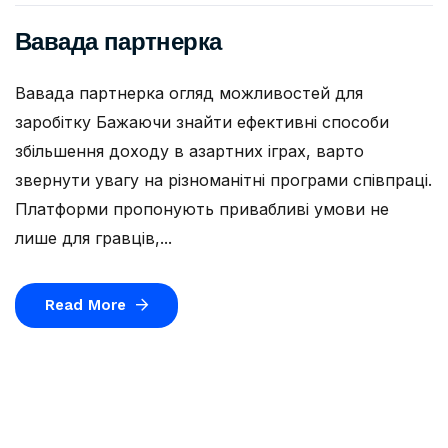
Вавада партнерка
Вавада партнерка огляд можливостей для
заробітку Бажаючи знайти ефективні способи
збільшення доходу в азартних іграх, варто
звернути увагу на різноманітні програми співпраці.
Платформи пропонують привабливі умови не
лише для гравців,...
Read More