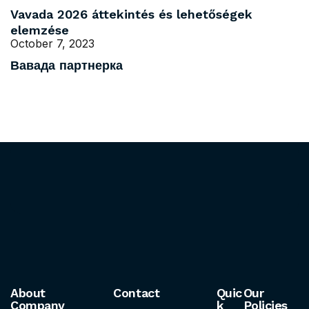
Vavada 2026 áttekintés és lehetőségek
elemzése
October 7, 2023
Вавада партнерка
About
Contact
Quic
Our
Company
k
Policies