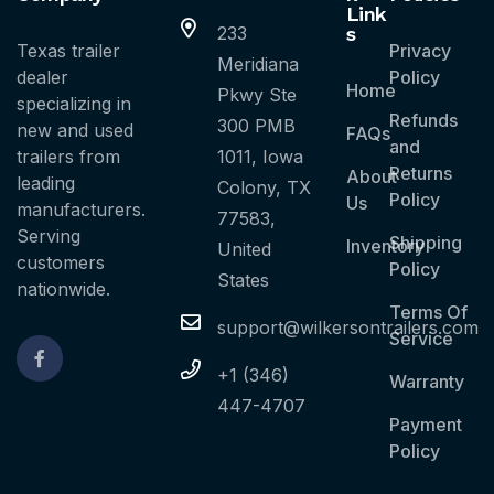
Link
233
s
Texas trailer
Privacy
Meridiana
dealer
Policy
Home
Pkwy Ste
specializing in
Refunds
300 PMB
new and used
FAQs
and
trailers from
1011, Iowa
Returns
About
leading
Colony, TX
Policy
Us
manufacturers.
77583,
Serving
Shipping
Inventory
United
customers
Policy
States
nationwide.
Terms Of
support@wilkersontrailers.com
Service
+1 (346)
Warranty
447-4707
Payment
Policy