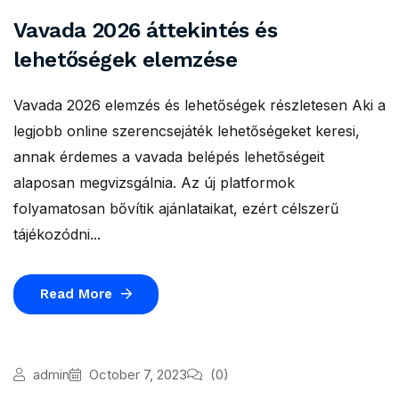
Vavada 2026 áttekintés és
lehetőségek elemzése
Vavada 2026 elemzés és lehetőségek részletesen Aki a
legjobb online szerencsejáték lehetőségeket keresi,
annak érdemes a vavada belépés lehetőségeit
alaposan megvizsgálnia. Az új platformok
folyamatosan bővítik ajánlataikat, ezért célszerű
tájékozódni...
Read More
admin
October 7, 2023
(0)